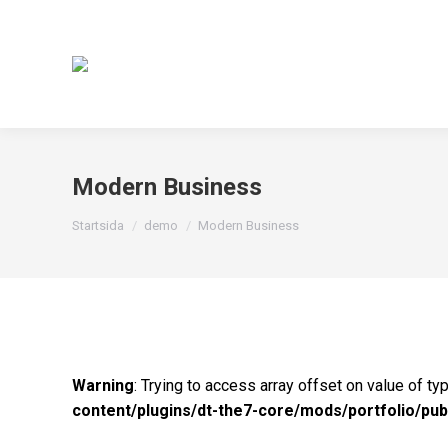
Modern Business
Du är här:
Startsida
demo
Modern Business
Warning
: Trying to access array offset on value of ty
content/plugins/dt-the7-core/mods/portfolio/pub