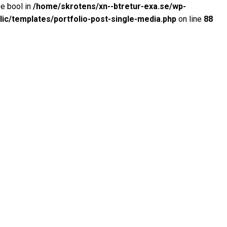
pe bool in
/home/skrotens/xn--btretur-exa.se/wp-
lic/templates/portfolio-post-single-media.php
on line
88