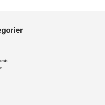
egorier
erade
ks