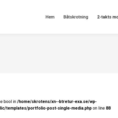
Hem
Båtskrotning
2-takts m
pe bool in
/home/skrotens/xn--btretur-exa.se/wp-
lic/templates/portfolio-post-single-media.php
on line
88