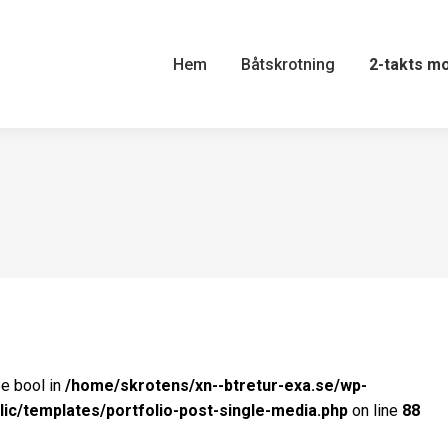
Hem
Båtskrotning
2-takts m
pe bool in
/home/skrotens/xn--btretur-exa.se/wp-
lic/templates/portfolio-post-single-media.php
on line
88