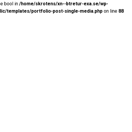
pe bool in
/home/skrotens/xn--btretur-exa.se/wp-
lic/templates/portfolio-post-single-media.php
on line
88