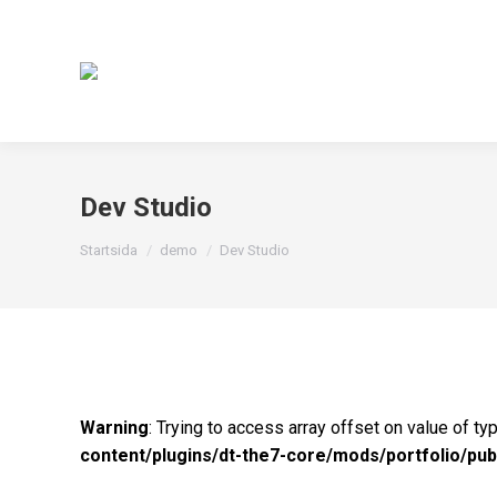
Dev Studio
Du är här:
Startsida
demo
Dev Studio
Warning
: Trying to access array offset on value of ty
content/plugins/dt-the7-core/mods/portfolio/pub