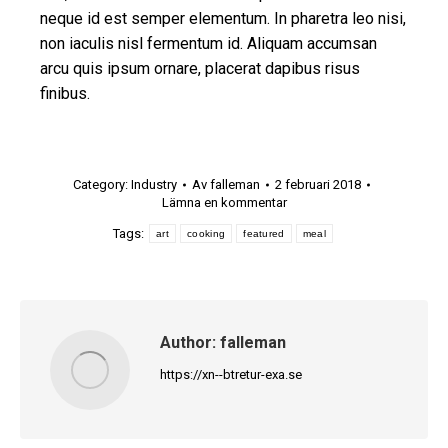
neque id est semper elementum. In pharetra leo nisi,
non iaculis nisl fermentum id. Aliquam accumsan
arcu quis ipsum ornare, placerat dapibus risus
finibus.
Category:
Industry
Av
falleman
2 februari 2018
Lämna en kommentar
Tags:
art
cooking
featured
meal
Author:
falleman
https://xn--btretur-exa.se