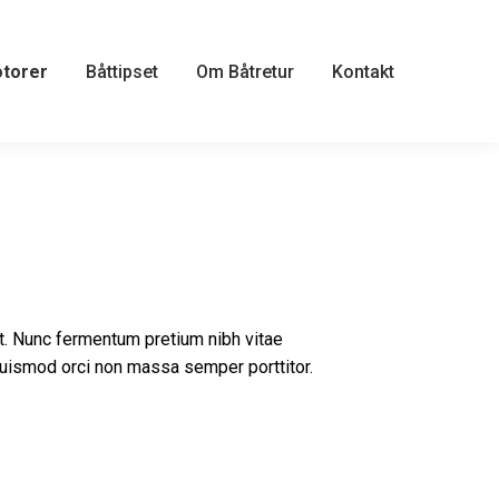
otorer
Båttipset
Om Båtretur
Kontakt
rit. Nunc fermentum pretium nibh vitae
 euismod orci non massa semper porttitor.