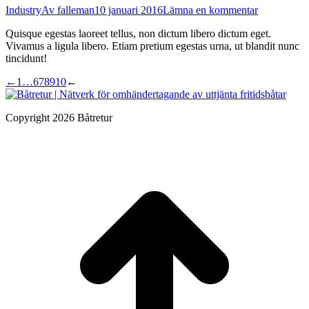
Industry
Av
falleman
10 januari 2016
Lämna en kommentar
Quisque egestas laoreet tellus, non dictum libero dictum eget.
Vivamus a ligula libero. Etiam pretium egestas urna, ut blandit nunc
tincidunt!
←
1
…
6
7
8
9
10
←
Copyright 2026 Båtretur