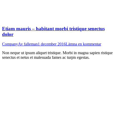
Etiam mauris – habitant morbi tristique senectus
dolor
Company
Av
falleman
1 december 2016
Lämna en kommentar
Non neque ut ipsum aliquet tristique. Morbi in magna sapien ristique
senectus et netus et malesuada fames ac turpis egestas.